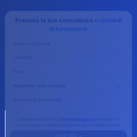
Prenota la tua consulenza
o richiedi
informazioni
*
(obbligatorio) Ho letto l'
informativa privacy
ed esprimo il
Gestione
mio consenso al trattamento dei dati per le finalità indicate.
Cookie e
INVIA ORA