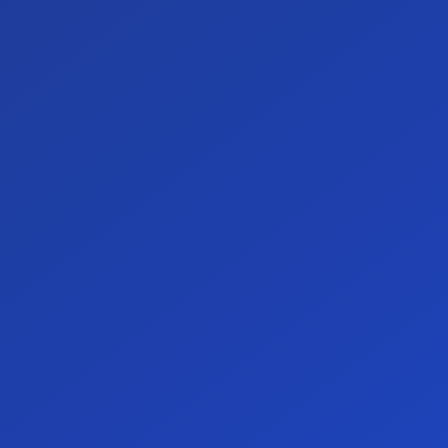
la tua consulenza
o richiedi in
cy
ed esprimo il mio consenso