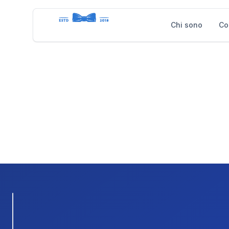
Chi sono
Chi sono
Co
Co
Gestione